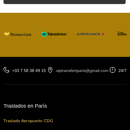
+33 7 58 38 49 15
viptransfertparis@gmail.com
24/7
Traslados en París
Traslado Aeropuerto CDG